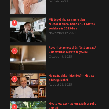
April 22, 2026
Mit tegyünk, ha ismeretlen
3
telefonszámról hívnak? – Tudatos
védekezés 2025-ben
November 19, 2025
Rovarirtó aeroszol és füstbomba: A
4
kártevőirtás rejtett fegyvere
October 9, 2025
Ha nyár, akkor kísértés? – Kiút az
5
elhidegülésből
August 23, 2025
Hivatalos: ezek az ország legszebb
6
kertjei!