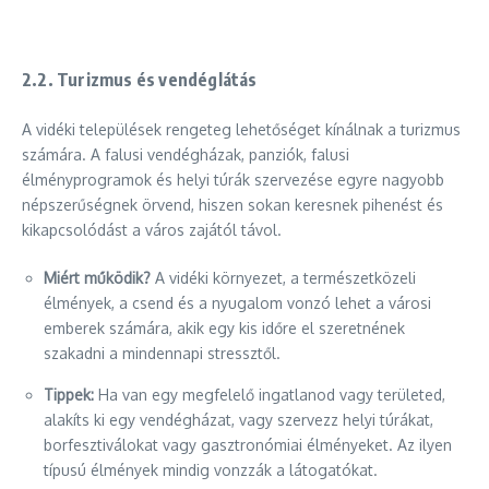
2.2.
Turizmus és vendéglátás
A vidéki települések rengeteg lehetőséget kínálnak a turizmus
számára. A falusi vendégházak, panziók, falusi
élményprogramok és helyi túrák szervezése egyre nagyobb
népszerűségnek örvend, hiszen sokan keresnek pihenést és
kikapcsolódást a város zajától távol.
Miért működik?
A vidéki környezet, a természetközeli
élmények, a csend és a nyugalom vonzó lehet a városi
emberek számára, akik egy kis időre el szeretnének
szakadni a mindennapi stressztől.
Tippek:
Ha van egy megfelelő ingatlanod vagy területed,
alakíts ki egy vendégházat, vagy szervezz helyi túrákat,
borfesztiválokat vagy gasztronómiai élményeket. Az ilyen
típusú élmények mindig vonzzák a látogatókat.