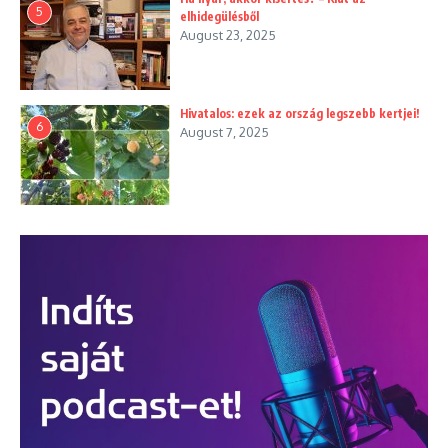
5
elhidegülésből
August 23, 2025
Hivatalos: ezek az ország legszebb kertjei!
6
August 7, 2025