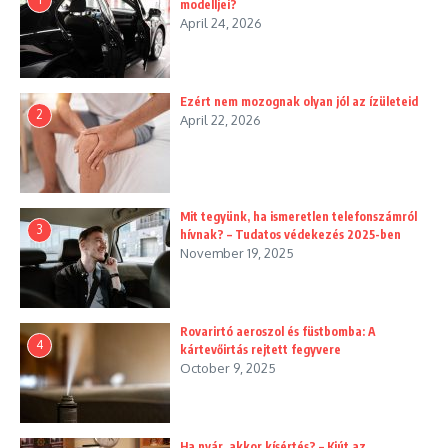
modelljei?
April 24, 2026
Ezért nem mozognak olyan jól az ízületeid
2
April 22, 2026
Mit tegyünk, ha ismeretlen telefonszámról
3
hívnak? – Tudatos védekezés 2025-ben
November 19, 2025
Rovarirtó aeroszol és füstbomba: A
4
kártevőirtás rejtett fegyvere
October 9, 2025
Ha nyár, akkor kísértés? – Kiút az