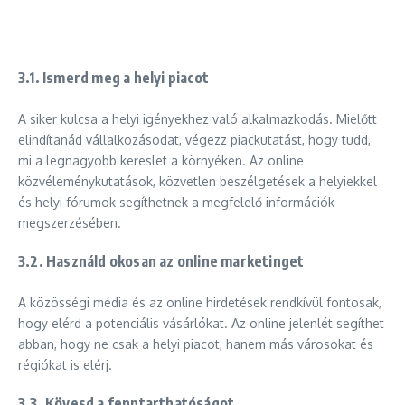
3.1.
Ismerd meg a helyi piacot
A siker kulcsa a helyi igényekhez való alkalmazkodás. Mielőtt
elindítanád vállalkozásodat, végezz piackutatást, hogy tudd,
mi a legnagyobb kereslet a környéken. Az online
közvéleménykutatások, közvetlen beszélgetések a helyiekkel
és helyi fórumok segíthetnek a megfelelő információk
megszerzésében.
3.2.
Használd okosan az online marketinget
A közösségi média és az online hirdetések rendkívül fontosak,
hogy elérd a potenciális vásárlókat. Az online jelenlét segíthet
abban, hogy ne csak a helyi piacot, hanem más városokat és
régiókat is elérj.
3.3.
Kövesd a fenntarthatóságot