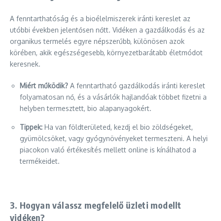
A fenntarthatóság és a bioélelmiszerek iránti kereslet az
utóbbi években jelentősen nőtt. Vidéken a gazdálkodás és az
organikus termelés egyre népszerűbb, különösen azok
körében, akik egészségesebb, környezetbarátabb életmódot
keresnek.
Miért működik?
A fenntartható gazdálkodás iránti kereslet
folyamatosan nő, és a vásárlók hajlandóak többet fizetni a
helyben termesztett, bio alapanyagokért.
Tippek:
Ha van földterületed, kezdj el bio zöldségeket,
gyümölcsöket, vagy gyógynövényeket termeszteni. A helyi
piacokon való értékesítés mellett online is kínálhatod a
termékeidet.
3. Hogyan válassz megfelelő üzleti modellt
vidéken?