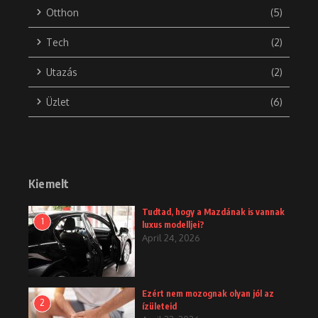
Otthon
(5)
Tech
(2)
Utazás
(2)
Üzlet
(6)
Kiemelt
Tudtad, hogy a Mazdának is vannak
1
luxus modelljei?
April 24, 2026
Ezért nem mozognak olyan jól az
2
ízületeid