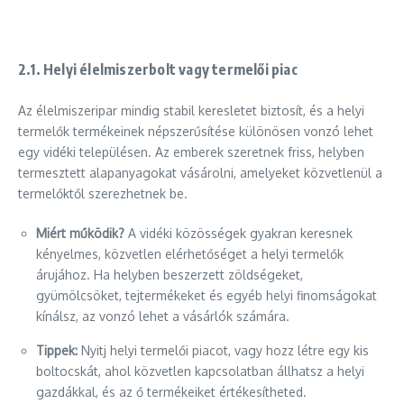
2.1.
Helyi élelmiszerbolt vagy termelői piac
Az élelmiszeripar mindig stabil keresletet biztosít, és a helyi
termelők termékeinek népszerűsítése különösen vonzó lehet
egy vidéki településen. Az emberek szeretnek friss, helyben
termesztett alapanyagokat vásárolni, amelyeket közvetlenül a
termelőktől szerezhetnek be.
Miért működik?
A vidéki közösségek gyakran keresnek
kényelmes, közvetlen elérhetőséget a helyi termelők
árujához. Ha helyben beszerzett zöldségeket,
gyümölcsöket, tejtermékeket és egyéb helyi finomságokat
kínálsz, az vonzó lehet a vásárlók számára.
Tippek:
Nyitj helyi termelői piacot, vagy hozz létre egy kis
boltocskát, ahol közvetlen kapcsolatban állhatsz a helyi
gazdákkal, és az ő termékeiket értékesítheted.