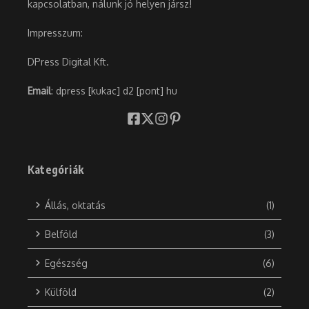
kapcsolatban, nálunk jó helyen jársz!
Impresszum:
DPress Digital Kft.
Email
: dpress [kukac] d2 [pont] hu
Kategóriák
Állás, oktatás
(1)
Belföld
(3)
Egészség
(6)
Külföld
(2)