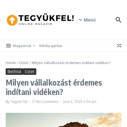
Skip to content
Menü
Magazinok
Média ajánlat
Home
/
Üzlet
/
Milyen vállalkozást érdemes indítani vidéken?
Belföld
Üzlet
Milyen vállalkozást érdemes
indítani vidéken?
By
Tegyük Fel!
No Comments
June 2, 2025
5:04 am