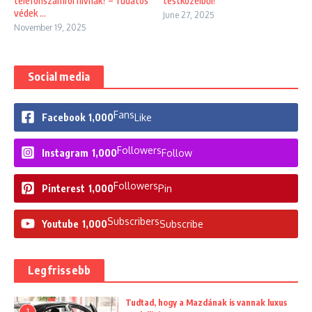
telefonszámról hívnak? – Tudatos
testközelből!
védek ...
June 27, 2025
November 19, 2025
Social media
Fans
Facebook
1,000
Like
Followers
Instagram
1,000
Follow
Followers
Pinterest
1,000
Pin
Subscribers
Youtube
1,000
Subscribe
Legfrissebb
Tudtad, hogy a Mazdának is vannak luxus
1