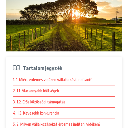
Tartalomjegyzék
1. 1. Miért érdemes vidéken vállalkozást indítani?
2. 1.1. Alacsonyabb költségek
3. 1.2. Erős közösségi támogatás
4. 1.3. Kevesebb konkurencia
5. 2. Milyen vállalkozásokat érdemes indítani vidéken?