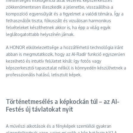
mesterséges intelligencia által vezérelt képszerkesztés
zökkenőmentesen illeszkedik a jelenetbe, visszaállítva a
kompozíció egyensúlyát és a figyelmet a valódi témára. Így a
felhasználók tiszta, fókuszált és vizuálisan harmonikus
felvételeket készíthetnek akkor is, ha épp a világ egyik
leglátogatottabb helyszínén járnak.
A HONOR elkötelezettsége a hozzáférhető technológia iránt
abban is megmutatkozik, hogy az AI-Radír funkció egyszerűen
kezelhető és intuitív felületet kínál: így fotós vagy
képszerkesztői tapasztalat nélkül is könnyedén készülhetnek a
professzionális hatású, letisztult képek.
Történetmesélés a képkockán túl – az AI-
Festés új távlatokat nyit
A művészi alkotások és a fényképek szemlélői gyakran
elgondolkodnak azon, vajon mi rejlik a kép határain túl? A