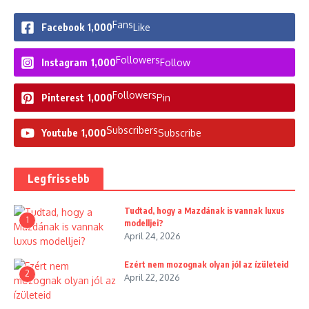
Fans
Facebook
1,000
Like
Followers
Instagram
1,000
Follow
Followers
Pinterest
1,000
Pin
Subscribers
Youtube
1,000
Subscribe
Legfrissebb
Tudtad, hogy a Mazdának is vannak luxus
1
modelljei?
April 24, 2026
Ezért nem mozognak olyan jól az ízületeid
2
April 22, 2026