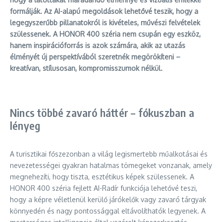
formálják. Az AI-alapú megoldások lehetővé teszik, hogy a
legegyszerűbb pillanatokról is kivételes, művészi felvételek
szülessenek. A HONOR 400 széria nem csupán egy eszköz,
hanem inspirációforrás is azok számára, akik az utazás
élményét új perspektívából szeretnék megörökíteni –
kreatívan, stílusosan, kompromisszumok nélkül.
Nincs többé zavaró háttér – fókuszban a
lényeg
A turisztikai főszezonban a világ legismertebb műalkotásai és
nevezetességei gyakran hatalmas tömegeket vonzanak, amely
megnehezíti, hogy tiszta, esztétikus képek szülessenek. A
HONOR 400 széria fejlett AI-Radír funkciója lehetővé teszi,
hogy a képre véletlenül kerülő járókelők vagy zavaró tárgyak
könnyedén és nagy pontossággal eltávolíthatók legyenek. A