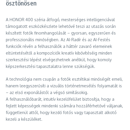
ösztönösen
A HONOR 400 széria átfogó, mesterséges intelligenciával
támogatott eszközkészlete lehetővé teszi az utazás során
készített fotók finomhangolását – gyorsan, egyszerűen és
professzionális minőségben. Az AI-Radír és az AI-Festés
funkciók révén a felhasználók a háttér zavaró elemeinek
eltüntetésétől a kompozíciók kreatív kibővítéséig minden
szerkesztési lépést elvégezhetnek anélkül, hogy komoly
képszerkesztési tapasztalatra lenne szükségük.
A technológia nem csupán a fotók esztétikai minőségét emeli,
hanem leegyszerűsíti a vizuális történetmesélés folyamatát is
– az első exponálástól a végső simításokig.
A felhasználóbarát, intuitív kezelőfelület biztosítja, hogy a
fejlett képességek mindenki számára hozzáférhetővé váljanak,
függetlenül attól, hogy kezdő fotós vagy tapasztalt alkotó
kezeli a készüléket.