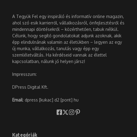
A Tegyük Fel egy inspiráló és informatív online magazin,
ahol szó esik karrierről, vállalkozásról, önfejlesztésről és
mindennapi döntésekről – közérthetően, tabuk nélkül.
Célunk, hogy segítő gondolatokat adjunk azoknak, akik
épp elindulnának valamin az életükben – legyen az egy
új munka, vállalkozás, tanulás vagy épp egy
szemléletváltás. Ha kérdéseid vannak az élettel
kapcsolatban, nálunk jó helyen jársz!
Impresszum:
DPress Digital Kft.
Email
: dpress [kukac] d2 [pont] hu
Kategóriák