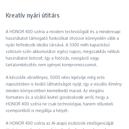
Kreatív nyári útitárs
A HONOR 400 széria a modern technológiát és a mindennapi
használatot támogató funkciókat ötvözve könnyedén válik a
nyári felfedezők ideális társává. A 5300 mAh kapacitású
szilícium-szén akkumulátor egész napos, megszakítás nélküli
használatot biztosít, így a fotózás, navigáció vagy
tartalomkészítés nem igényel kompromisszumot.
A készülék ultrafényes, 5000 nites kijelzője még erős
napsütésben is kiváló láthatóságot nyújt, így a vizuális élmény
minden környezetben kiemelkedő marad. Az elegáns
formaterv és a vízálló kivitel gondoskodik arról, hogy a
HONOR 400 széria ne csak technológiai, hanem stílusbeli
szempontból is megállja a helyét.
A HONOR 400 széria az AI-alapú eszközök intelligenciáját