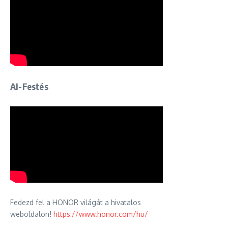
AI-Festés
Fedezd fel a HONOR világát a hivatalos
weboldalon!
https://www.honor.com/hu/