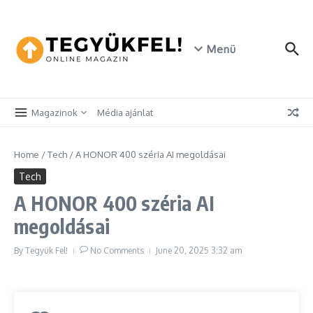
Skip to content
Menü
Magazinok
Média ajánlat
Home
/
Tech
/
A HONOR 400 széria AI megoldásai
Tech
A HONOR 400 széria AI
megoldásai
By
Tegyük Fel!
No Comments
June 20, 2025
3:32 am