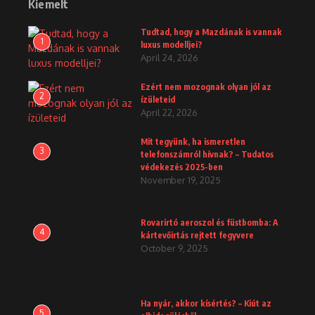
Kiemelt
Tudtad, hogy a Mazdának is vannak
1
luxus modelljei?
April 24, 2026
Ezért nem mozognak olyan jól az
2
ízületeid
April 22, 2026
Mit tegyünk, ha ismeretlen
3
telefonszámról hívnak? – Tudatos
védekezés 2025-ben
November 19, 2025
Rovarirtó aeroszol és füstbomba: A
4
kártevőirtás rejtett fegyvere
October 9, 2025
Ha nyár, akkor kísértés? – Kiút az
5