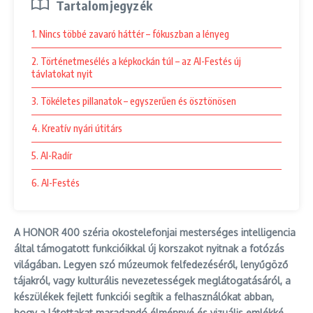
Tartalomjegyzék
1. Nincs többé zavaró háttér – fókuszban a lényeg
2. Történetmesélés a képkockán túl – az AI-Festés új
távlatokat nyit
3. Tökéletes pillanatok – egyszerűen és ösztönösen
4. Kreatív nyári útitárs
5. AI-Radír
6. AI-Festés
A HONOR 400 széria okostelefonjai mesterséges intelligencia
által támogatott funkcióikkal új korszakot nyitnak a fotózás
világában. Legyen szó múzeumok felfedezéséről, lenyűgöző
tájakról, vagy kulturális nevezetességek meglátogatásáról, a
készülékek fejlett funkciói segítik a felhasználókat abban,
hogy a látottakat maradandó élménnyé és vizuális emlékké