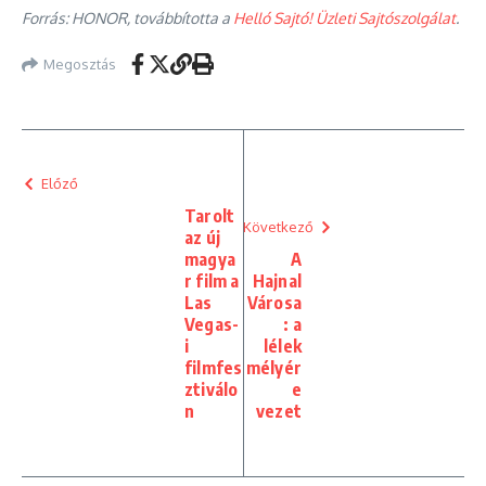
Forrás: HONOR, továbbította a
Helló Sajtó! Üzleti Sajtószolgálat
.
Megosztás
Előző
Tarolt
Következő
az új
magya
A
r film a
Hajnal
Las
Városa
Vegas-
: a
i
lélek
filmfes
mélyér
ztiválo
e
n
vezet