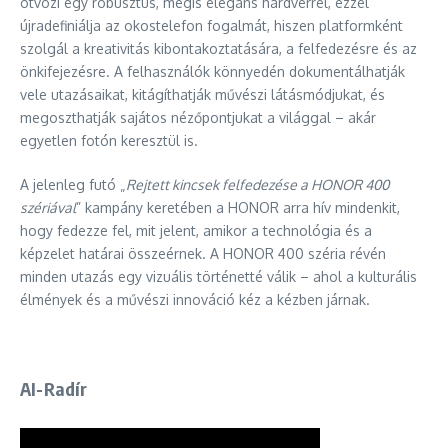
ötvözi egy robusztus, mégis elegáns hardverrel, ezzel
újradefiniálja az okostelefon fogalmát, hiszen platformként
szolgál a kreativitás kibontakoztatására, a felfedezésre és az
önkifejezésre. A felhasználók könnyedén dokumentálhatják
vele utazásaikat, kitágíthatják művészi látásmódjukat, és
megoszthatják sajátos nézőpontjukat a világgal – akár
egyetlen fotón keresztül is.
A jelenleg futó „
Rejtett kincsek felfedezése a HONOR 400
szériával
” kampány keretében a HONOR arra hív mindenkit,
hogy fedezze fel, mit jelent, amikor a technológia és a
képzelet határai összeérnek. A HONOR 400 széria révén
minden utazás egy vizuális történetté válik – ahol a kulturális
élmények és a művészi innováció kéz a kézben járnak.
AI-Radír