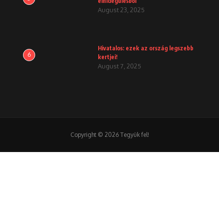
elhidegülésből
August 23, 2025
Hivatalos: ezek az ország legszebb
6
kertjei!
August 7, 2025
Copyright © 2026 Tegyük fel!