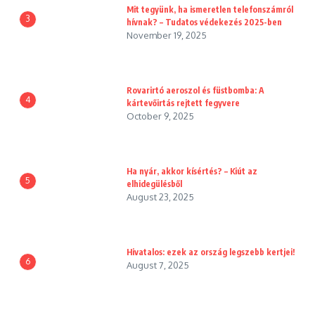
Mit tegyünk, ha ismeretlen telefonszámról
3
hívnak? – Tudatos védekezés 2025-ben
November 19, 2025
Rovarirtó aeroszol és füstbomba: A
4
kártevőirtás rejtett fegyvere
October 9, 2025
Ha nyár, akkor kísértés? – Kiút az
5
elhidegülésből
August 23, 2025
Hivatalos: ezek az ország legszebb kertjei!
6
August 7, 2025