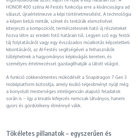
HONOR 400 széria AI-Festés funkciója erre a kíváncsiságra ad
választ, újraértelmezve a képi történetmesélést. A technológia
a képen belüli minták, színek és textúrák elemzésével
kiterjeszti a kompozíciót, természetesnek ható új részleteket
hozva létre az eredeti fotó határain túl. Legyen szó egy festői
táj folytatásáról vagy egy évszázados műalkotás képzeletbeli
kibontásáról, az AI-Festés segítségével a felhasználók
túlléphetnek a hagyományos képkivágás keretein, és
személyes értelmezéssel gazdagíthatják a látott világot.
A funkció zökkenőmentes működését a Snapdragon 7 Gen 3
mobilplatform biztosítja, amely kiváló teljesítményt nyújt még
a bonyolult mesterséges intelligencián alapuló feladatok
során is – így a kreatív kifejezés nemcsak látványos, hanem
gyors és gördülékeny élménnyé válik.
Tökéletes pillanatok – egyszerűen és