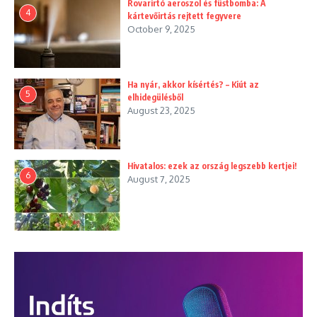
Rovarirtó aeroszol és füstbomba: A
4
kártevőirtás rejtett fegyvere
October 9, 2025
Ha nyár, akkor kísértés? – Kiút az
5
elhidegülésből
August 23, 2025
Hivatalos: ezek az ország legszebb kertjei!
6
August 7, 2025