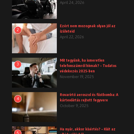
April 24, 2026
Ezért nem mozognak olyan jól az
2
ízületeid
April 22, 2026
Mit tegyünk, ha ismeretlen
3
telefonszámról hívnak? – Tudatos
védekezés 2025-ben
November 19, 2025
Rovarirtó aeroszol és füstbomba: A
4
kártevőirtás rejtett fegyvere
October 9, 2025
Ha nyár, akkor kísértés? – Kiút az
5