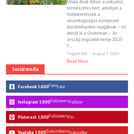
Óriási divat itthon a sokszínű,
természetes kert, amellyel a
hobbikertészek a
viszontagságos környezeti
körülményekre reagálnak – ez
derült ki a Greenman – Az
ország legszebb kertje 2025
f...
Tegyük Fel!
August 7, 2025
Read More
Social media
Fans
Facebook
1,000
Like
Followers
Instagram
1,000
Follow
Followers
Pinterest
1,000
Pin
Subscribers
Youtube
1,000
Subscribe