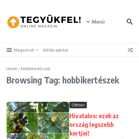
Skip to content
Menü
Magazinok
Média ajánlat
Home
/
hobbikertészek
Browsing Tag: hobbikertészek
Otthon
Hivatalos: ezek az
ország legszebb
kertjei!