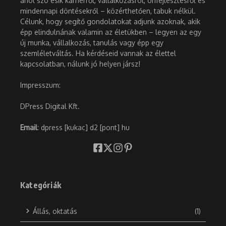
ahol szó esik karrierről, vállalkozásról, önfejlesztésről és
mindennapi döntésekről – közérthetően, tabuk nélkül.
Célunk, hogy segítő gondolatokat adjunk azoknak, akik
épp elindulnának valamin az életükben – legyen az egy
új munka, vállalkozás, tanulás vagy épp egy
szemléletváltás. Ha kérdéseid vannak az élettel
kapcsolatban, nálunk jó helyen jársz!
Impresszum:
DPress Digital Kft.
Email
: dpress [kukac] d2 [pont] hu
Kategóriák
Állás, oktatás
(1)